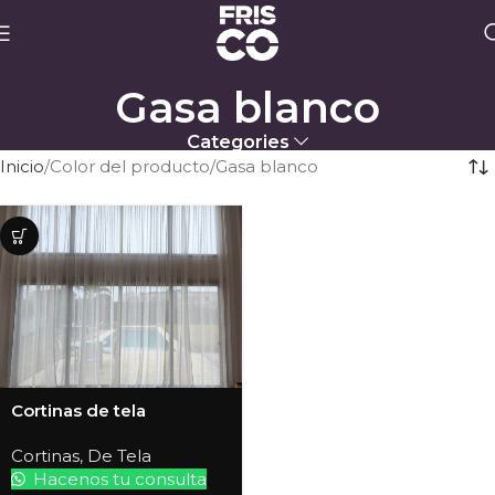
Gasa blanco
Categories
Inicio
Color del producto
Gasa blanco
Cortinas de tela
Cortinas
,
De Tela
Hacenos tu consulta