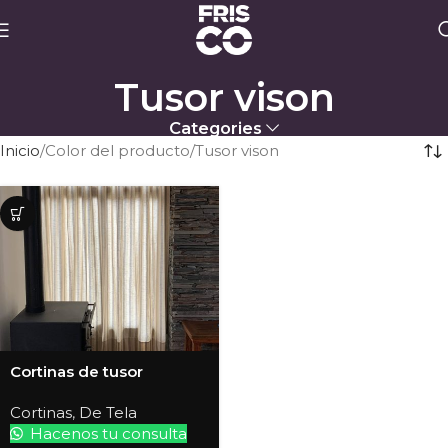
Tusor vison
Categories
Inicio
Color del producto
Tusor vison
Cortinas de tusor
Cortinas
,
De Tela
Hacenos tu consulta