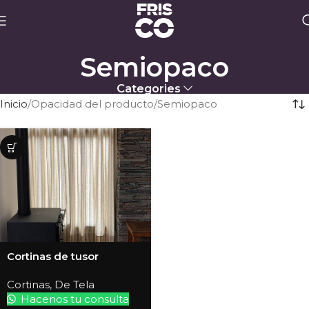
Semiopaco
Categories
Inicio
Opacidad del producto
Semiopaco
Cortinas de tusor
Cortinas
,
De Tela
Hacenos tu consulta