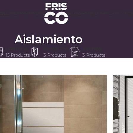
OLDOS
MAMPARAS
BLOG
FAQ
CONTACTO
Cotiza
Aislamiento
CORTINAS
MAMPARAS
TOLDOS
15 Products
3 Products
3 Products