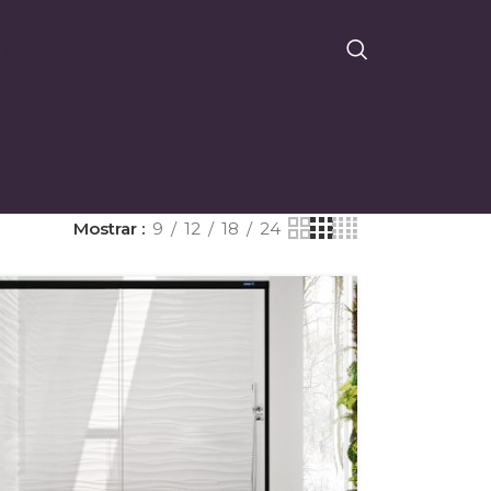
r
Mostrar
9
12
18
24