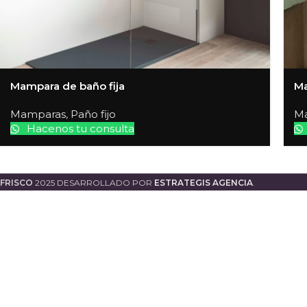
Mampara de baño fija
Ma
Mamparas
,
Paño fijo
M
Hacenos tu consulta
FRISCO
2025 DESARROLLADO POR
ESTRATEGIS AGENCIA
.