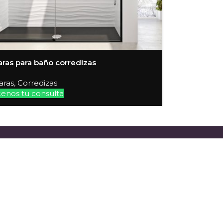
as para baño corredizas
ras
,
Corredizas
enos tu consulta