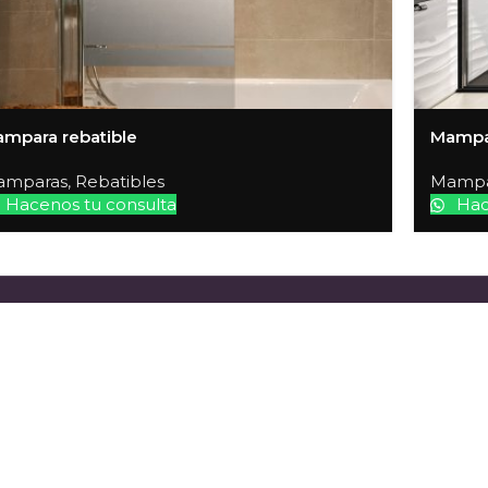
mpara rebatible
Mampar
amparas
,
Rebatibles
Mampa
Hacenos tu consulta
Hac