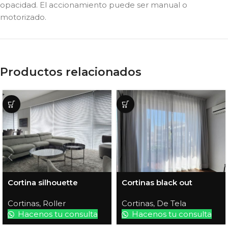
opacidad. El accionamiento puede ser manual o
motorizado.
Productos relacionados
Cortina silhouette
Cortinas black out
Cortinas
,
Roller
Cortinas
,
De Tela
Hacenos tu consulta
Hacenos tu consulta